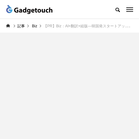
記事
Biz
【PR】Biz：AI×翻訳×組版―韓国発スタートアップが日本市場へ、Brain Venturesの挑戦