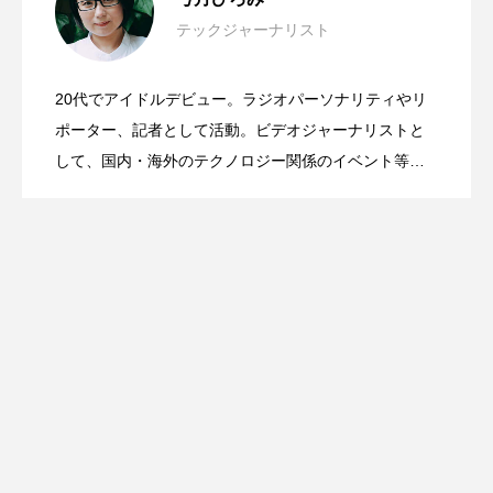
テックジャーナリスト
Mac Mini＆Mac Studio用のレトロなケー
2026.06.03
見えた“使いやすさ”の先にあるもの
20代でアイドルデビュー。ラジオパーソナリティやリ
日本発・世界最小スマートウォッチ
2026.03.17
ス＋ドッグが超可愛い！wokyis G7 / M5
ポーター、記者として活動。ビデオジャーナリストと
#WWDC26
して、国内・海外のテクノロジー関係のイベント等を
取材。iPhoneケースの専門家として「マツコの知らな
「wena X」誕生！腕時計にもバンドにも
い世界」「中居正広のミになる図書館」「所さんのニ
ッポンのミカタ」出演。大学時代、イベント制作に深
く関わった経験から、総動員数36万人のアートイベン
なる2way仕様で3月20日クラウドファン
ト、iPhoneケース展ほか、企業のPRイベントのプロデ
ュースと運営。その他、写真や映像の作品モデルとし
ディング開始
ても活動。情報伝達、表現、プロデュースの三軸で多
角的に活動中。この番組ではよく喋る。