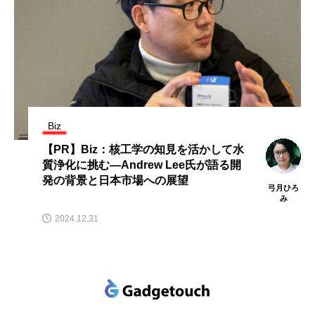
Biz
【PR】Biz：核工学の知見を活かして水
質浄化に挑む―Andrew Lee氏が語る開
発の背景と日本市場への展望
弓月ひろ
み
2024.12.31