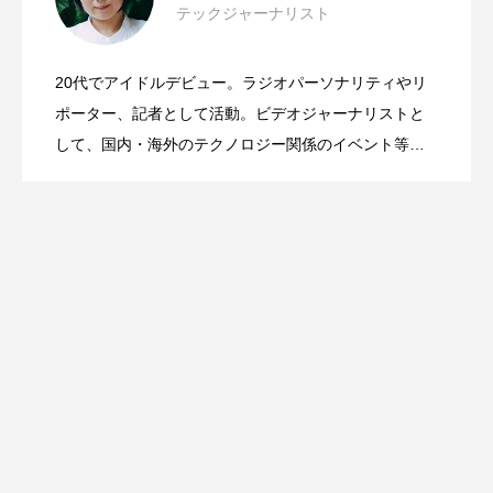
テックジャーナリスト
Mac Mini＆Mac Studio用のレトロなケー
2026.06.03
見えた“使いやすさ”の先にあるもの
20代でアイドルデビュー。ラジオパーソナリティやリ
日本発・世界最小スマートウォッチ
2026.03.17
ス＋ドッグが超可愛い！wokyis G7 / M5
ポーター、記者として活動。ビデオジャーナリストと
#WWDC26
して、国内・海外のテクノロジー関係のイベント等を
取材。iPhoneケースの専門家として「マツコの知らな
「wena X」誕生！腕時計にもバンドにも
い世界」「中居正広のミになる図書館」「所さんのニ
ッポンのミカタ」出演。大学時代、イベント制作に深
く関わった経験から、総動員数36万人のアートイベン
なる2way仕様で3月20日クラウドファン
ト、iPhoneケース展ほか、企業のPRイベントのプロデ
ュースと運営。その他、写真や映像の作品モデルとし
ディング開始
ても活動。情報伝達、表現、プロデュースの三軸で多
角的に活動中。この番組ではよく喋る。