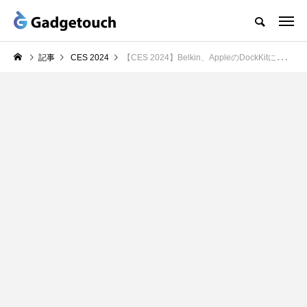
記事
CES 2024
【CES 2024】Belkin、AppleのDockKitに対応し自動追尾するiPhoneスタンド「Belkin Auto-Tracking Stand Pro with DockKit」を発表