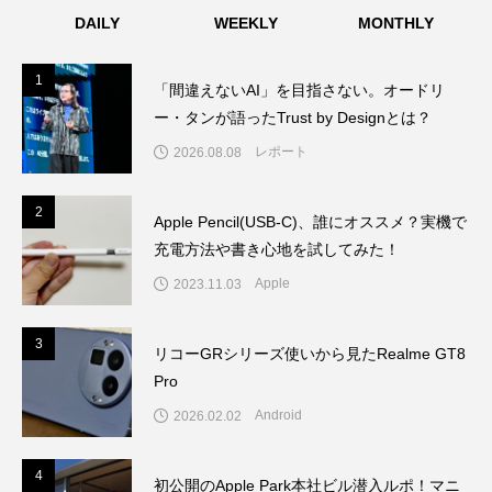
ュースと運営。その他、写真や映像の作品モデルとし
ディング開始
DAILY
WEEKLY
MONTHLY
ても活動。情報伝達、表現、プロデュースの三軸で多
角的に活動中。この番組ではよく喋る。
1
1
「間違えないAI」を目指さない。オードリ
ー・タンが語ったTrust by Designとは？
レポート
2026.08.08
2
2
Apple Pencil(USB-C)、誰にオススメ？実機で
充電方法や書き心地を試してみた！
Apple
2023.11.03
3
3
リコーGRシリーズ使いから見たRealme GT8
Pro
Android
2026.02.02
4
4
初公開のApple Park本社ビル潜入ルポ！マニ