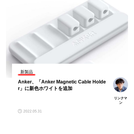
製品
新製品
er、「Anker Magnetic Cable Holde
FCC
に新色ホワイトを追加
本人のた
rd X
リンクマ
ン
22.05.31
2026.