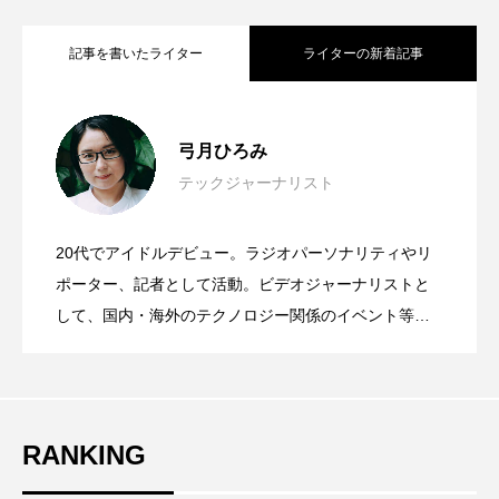
記事を書いたライター
ライターの新着記事
Apple Design Awards受賞アプリに触れて
2026.06.11
弓月ひろみ
テックジャーナリスト
Mac Mini＆Mac Studio用のレトロなケー
2026.06.03
見えた“使いやすさ”の先にあるもの
20代でアイドルデビュー。ラジオパーソナリティやリ
日本発・世界最小スマートウォッチ
2026.03.17
ス＋ドッグが超可愛い！wokyis G7 / M5
ポーター、記者として活動。ビデオジャーナリストと
#WWDC26
して、国内・海外のテクノロジー関係のイベント等を
取材。iPhoneケースの専門家として「マツコの知らな
「wena X」誕生！腕時計にもバンドにも
い世界」「中居正広のミになる図書館」「所さんのニ
ッポンのミカタ」出演。大学時代、イベント制作に深
く関わった経験から、総動員数36万人のアートイベン
なる2way仕様で3月20日クラウドファン
RANKING
ト、iPhoneケース展ほか、企業のPRイベントのプロデ