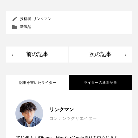
投稿者:
リンクマン
新製品
前の記事
次の記事
記事を書いたライター
ライターの新着記事
大学にApple Storeが出現！？近畿大学の
2026.07.27
リンクマン
コンテンツクリエイター
発想の転換が面白い！紙にもiPadにも、
2026.07.09
オープンキャンパスに1日限りの特別な
2011年よりiPhone、MacなどApple周りを中心にあな