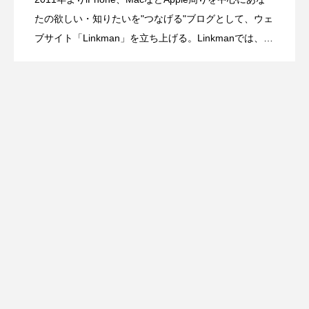
「Siri AIはGeminiで動く」は誤解。Apple
2026.06.09
切り替えなしでそのまま書ける。ゼブラ
たの欲しい・知りたいを"つなげる"ブログとして、ウェ
Appleブースが登場
ブサイト「Linkman」を立ち上げる。Linkmanでは、主
観抜き、報道スタイルの記事制作がモットーだが、違
が構築した第3世代Apple Foundation
「STYLUS 2WAY」
ったアプローチもしてみたくなり新しいチャレンジと
して「Gadgetouch」を始める。そのほかにも、動画配
信サービスの立ち上げ、アイドル番組などの制作・配
Modelsとは
信現場を経験。動画や音楽、機材を中心としたフリー
ランスの何でも屋として活動しながら、ただひたすら
に浦和レッズを愛する、東京出身の元・サッカー少
年。