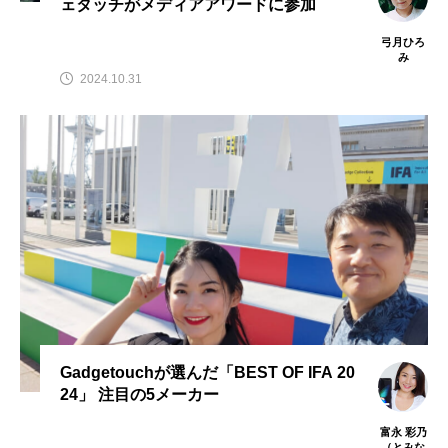
ェタッチがメディアアワードに参加
弓月ひろ
み
2024.10.31
Gadgetouchが選んだ「BEST OF IFA 20
24」 注目の5メーカー
富永 彩乃
（とみな