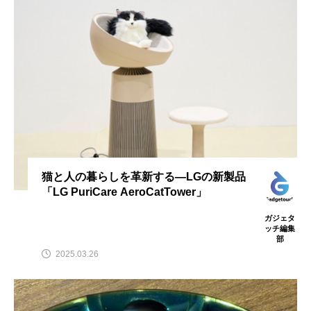
猫と人の暮らしを革新する—LGの新製品
「LG PuriCare AeroCatTower」
ガジェタ
ッチ編集
部
2025.03.26