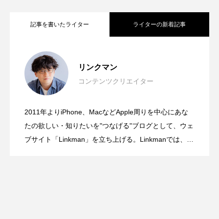
記事を書いたライター
ライターの新着記事
「間違えないAI」を目指さない。オード
2026.08.08
リンクマン
コンテンツクリエイター
大学にApple Storeが出現！？近畿大学の
2026.07.27
リー・タンが語ったTrust by Designと
2011年よりiPhone、MacなどApple周りを中心にあな
発想の転換が面白い！紙にもiPadにも、
2026.07.09
オープンキャンパスに1日限りの特別な
たの欲しい・知りたいを"つなげる"ブログとして、ウェ
は？
ブサイト「Linkman」を立ち上げる。Linkmanでは、主
観抜き、報道スタイルの記事制作がモットーだが、違
切り替えなしでそのまま書ける。ゼブラ
Appleブースが登場
ったアプローチもしてみたくなり新しいチャレンジと
して「Gadgetouch」を始める。そのほかにも、動画配
信サービスの立ち上げ、アイドル番組などの制作・配
「STYLUS 2WAY」
信現場を経験。動画や音楽、機材を中心としたフリー