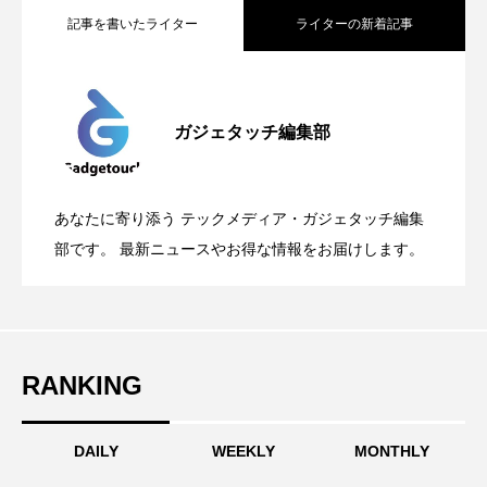
記事を書いたライター
ライターの新着記事
Apple、2026年版Pride Collectionを発
2026.05.04
ガジェタッチ編集部
OpenMic Insigt：3キャリアがStarlink
2026.04.24
表。Apple Watchバンドと文字盤、壁紙が
あなたに寄り添う テックメディア・ガジェタッチ編集
OpenMic Insight：AFEELA開発中止で見
2026.04.23
Directに動いた理由、担当者も答えられな
部です。 最新ニュースやお得な情報をお届けします。
登場
えてきたもの。ホンダとソニー、それぞ
かった問いとは
RANKING
れの痛手
DAILY
WEEKLY
MONTHLY