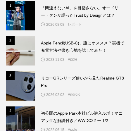
1
1
「間違えないAI」を目指さない。オードリ
ー・タンが語ったTrust by Designとは？
レポート
2026.08.08
2
2
Apple Pencil(USB-C)、誰にオススメ？実機で
充電方法や書き心地を試してみた！
Apple
2023.11.03
3
3
リコーGRシリーズ使いから見たRealme GT8
Pro
Android
2026.02.02
4
4
初公開のApple Park本社ビル潜入ルポ！マニ
アックな解説付き／WWDC22 ー 1/2
Apple
2022.06.15