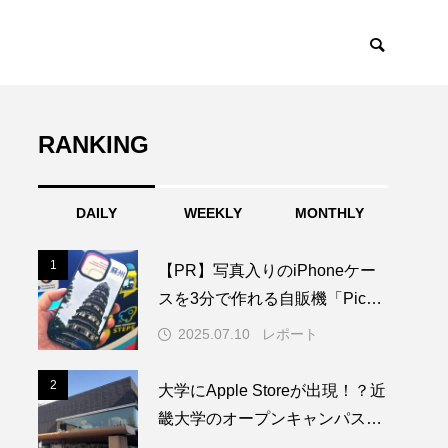
RANKING
DAILY
WEEKLY
MONTHLY
1
1
【PR】写真入りのiPhoneケー
スを3分で作れる自販機「PickM
e!Case」を使ってみた
2025.07.10
レポート
2
2
大学にApple Storeが出現！？近
畿大学のオープンキャンパスに
1日限りの特別なAppleブースが