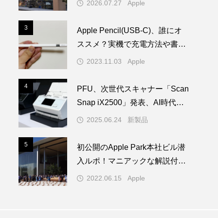
2026.07.27
Apple
登場
3
3
Apple Pencil(USB-C)、誰にオ
ススメ？実機で充電方法や書き
心地を試してみた！
2023.11.03
Apple
4
4
PFU、次世代スキャナー「Scan
Snap iX2500」発表、AI時代の
学習を担う
2025.06.24
新製品
5
5
初公開のApple Park本社ビル潜
入ルポ！マニアックな解説付き
／WWDC22 ー 1/2
2022.06.15
Apple