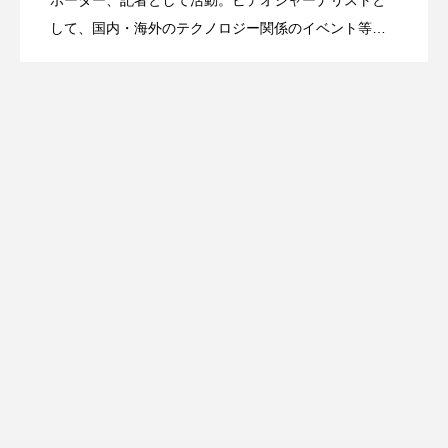
ポーター、記者として活動。ビデオジャーナリストと
#WWDC26
して、国内・海外のテクノロジー関係のイベント等を
取材。iPhoneケースの専門家として「マツコの知らな
「wena X」誕生！腕時計にもバンドにも
い世界」「中居正広のミになる図書館」「所さんのニ
ッポンのミカタ」出演。大学時代、イベント制作に深
く関わった経験から、総動員数36万人のアートイベン
なる2way仕様で3月20日クラウドファン
ト、iPhoneケース展ほか、企業のPRイベントのプロデ
ュースと運営。その他、写真や映像の作品モデルとし
ディング開始
ても活動。情報伝達、表現、プロデュースの三軸で多
角的に活動中。この番組ではよく喋る。