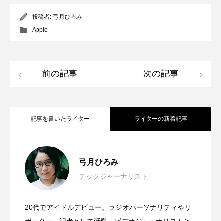
投稿者:
弓月ひろみ
Apple
前の記事
次の記事
記事を書いたライター
ライターの新着記事
Apple Design Awards受賞アプリに触れて
2026.06.11
弓月ひろみ
テックジャーナリスト
Mac Mini＆Mac Studio用のレトロなケー
2026.06.03
見えた“使いやすさ”の先にあるもの
20代でアイドルデビュー。ラジオパーソナリティやリ
日本発・世界最小スマートウォッチ
2026.03.17
ス＋ドッグが超可愛い！wokyis G7 / M5