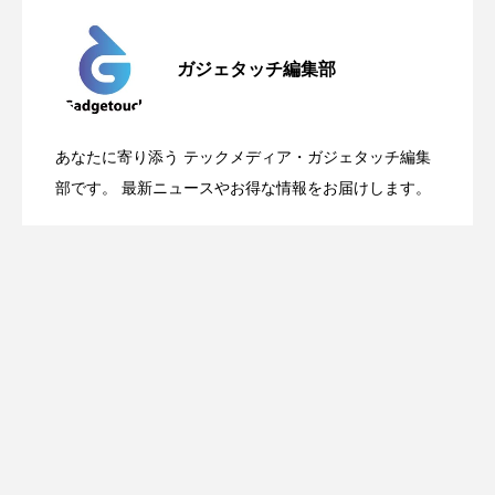
Apple、2026年版Pride Collectionを発
2026.05.04
ガジェタッチ編集部
OpenMic Insigt：3キャリアがStarlink
2026.04.24
表。Apple Watchバンドと文字盤、壁紙が
あなたに寄り添う テックメディア・ガジェタッチ編集
OpenMic Insight：AFEELA開発中止で見
2026.04.23
Directに動いた理由、担当者も答えられな
部です。 最新ニュースやお得な情報をお届けします。
登場
えてきたもの。ホンダとソニー、それぞ
かった問いとは
れの痛手