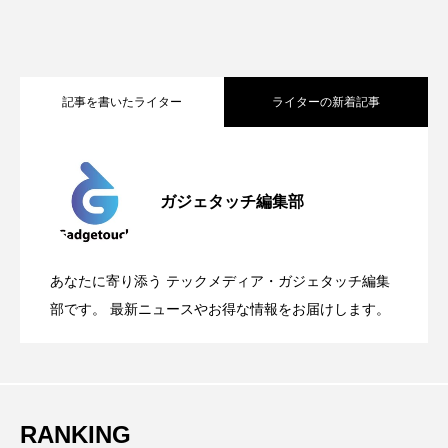
記事を書いたライター
ライターの新着記事
Apple、2026年版Pride Collectionを発
2026.05.04
ガジェタッチ編集部
OpenMic Insigt：3キャリアがStarlink
2026.04.24
表。Apple Watchバンドと文字盤、壁紙が
あなたに寄り添う テックメディア・ガジェタッチ編集
OpenMic Insight：AFEELA開発中止で見
2026.04.23
Directに動いた理由、担当者も答えられな
部です。 最新ニュースやお得な情報をお届けします。
登場
えてきたもの。ホンダとソニー、それぞ
かった問いとは
RANKING