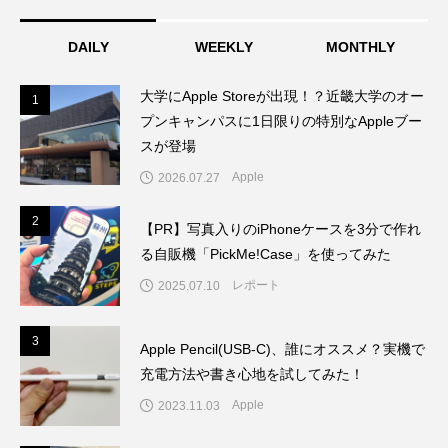
れの痛手
DAILY
WEEKLY
MONTHLY
大学にApple Storeが出現！？近畿大学のオー
1
1
プンキャンパスに1日限りの特別なAppleブー
スが登場
Apple
2026.07.27
2
2
【PR】写真入りのiPhoneケースを3分で作れ
る自販機「PickMe!Case」を使ってみた
レポート
2025.07.10
3
3
Apple Pencil(USB-C)、誰にオススメ？実機で
充電方法や書き心地を試してみた！
Apple
2023.11.03