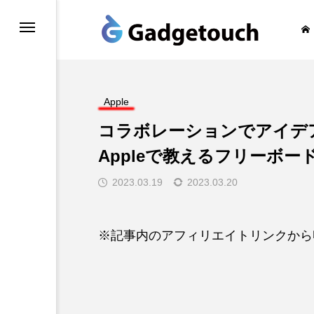
honeの旅
Apple
コラボレーションでアイデアが
Appleで教えるフリーボ
2023.03.19
2023.03.20
※記事内のアフィリエイトリンクから