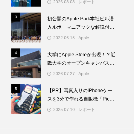
2026.08.08
レポート
3
3
初公開のApple Park本社ビル潜
入ルポ！マニアックな解説付き
／WWDC22 ー 1/2
2022.06.15
Apple
4
4
大学にApple Storeが出現！？近
畿大学のオープンキャンパスに
1日限りの特別なAppleブースが
2026.07.27
Apple
登場
5
5
【PR】写真入りのiPhoneケー
スを3分で作れる自販機「PickM
e!Case」を使ってみた
2025.07.10
レポート