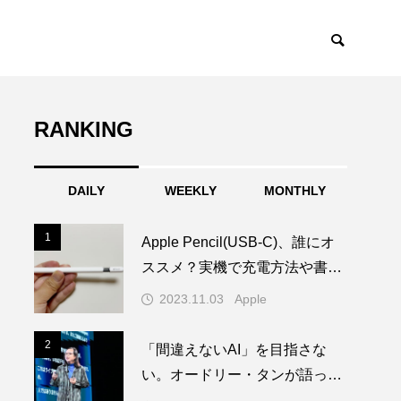
RANKING
DAILY
WEEKLY
MONTHLY
1
1
Apple Pencil(USB-C)、誰にオ
ススメ？実機で充電方法や書き
心地を試してみた！
2023.11.03
Apple
2
2
「間違えないAI」を目指さな
い。オードリー・タンが語った
Trust by Designとは？