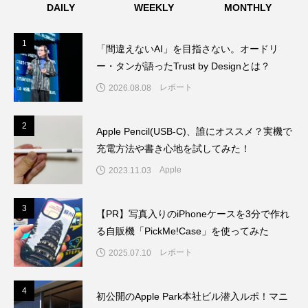
DAILY
WEEKLY
MONTHLY
に浦和レッズを愛する、東京出身の元・サッカー少
年。
1
1
「間違えないAI」を目指さない。オードリ
ー・タンが語ったTrust by Designとは？
レポート
2026.08.08
2
2
Apple Pencil(USB-C)、誰にオススメ？実機で
充電方法や書き心地を試してみた！
Apple
2023.11.03
3
3
【PR】写真入りのiPhoneケースを3分で作れ
る自販機「PickMe!Case」を使ってみた
レポート
2025.07.10
4
4
初公開のApple Park本社ビル潜入ルポ！マニ