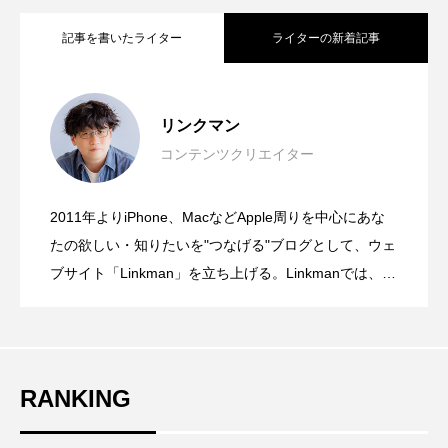
記事を書いたライター
ライターの新着記事
「間違えないAI」を目指さない。オード
2026.08.08
リンクマン
コンテンツクリエイター
大学にApple Storeが出現！？近畿大学の
2026.07.27
リー・タンが語ったTrust by Designと
2011年よりiPhone、MacなどApple周りを中心にあな
発想の転換が面白い！紙にもiPadにも、
2026.07.09
オープンキャンパスに1日限りの特別な
たの欲しい・知りたいを"つなげる"ブログとして、ウェ
は？
ブサイト「Linkman」を立ち上げる。Linkmanでは、主
観抜き、報道スタイルの記事制作がモットーだが、違
切り替えなしでそのまま書ける。ゼブラ
Appleブースが登場
ったアプローチもしてみたくなり新しいチャレンジと
して「Gadgetouch」を始める。そのほかにも、動画配
信サービスの立ち上げ、アイドル番組などの制作・配
「STYLUS 2WAY」
RANKING
信現場を経験。動画や音楽、機材を中心としたフリー
ランスの何でも屋として活動しながら、ただひたすら