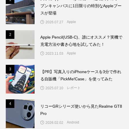
プンキャンパスに1日限りの特別なAppleブー
スが登場
Apple
2026.07.27
2
2
Apple Pencil(USB-C)、誰にオススメ？実機で
充電方法や書き心地を試してみた！
Apple
2023.11.03
3
3
【PR】写真入りのiPhoneケースを3分で作れ
る自販機「PickMe!Case」を使ってみた
レポート
2025.07.10
4
4
リコーGRシリーズ使いから見たRealme GT8
Pro
Android
2026.02.02