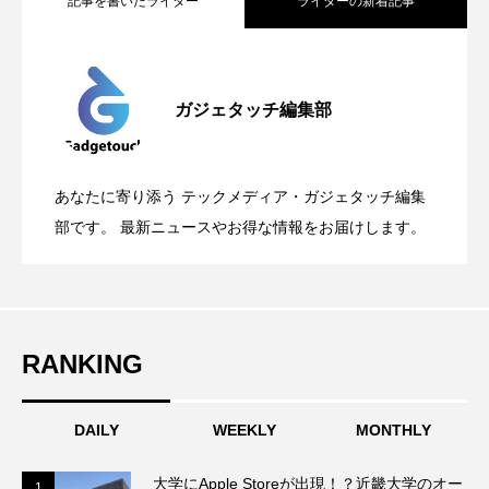
記事を書いたライター
ライターの新着記事
Apple、2026年版Pride Collectionを発
2026.05.04
ガジェタッチ編集部
OpenMic Insigt：3キャリアがStarlink
2026.04.24
表。Apple Watchバンドと文字盤、壁紙が
あなたに寄り添う テックメディア・ガジェタッチ編集
OpenMic Insight：AFEELA開発中止で見
2026.04.23
Directに動いた理由、担当者も答えられな
部です。 最新ニュースやお得な情報をお届けします。
登場
えてきたもの。ホンダとソニー、それぞ
かった問いとは
RANKING
れの痛手
DAILY
WEEKLY
MONTHLY
大学にApple Storeが出現！？近畿大学のオー
1
1