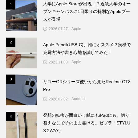
年。
大学にApple Storeが出現！？近畿大学のオー
1
1
プンキャンパスに1日限りの特別なAppleブー
スが登場
Apple
2026.07.27
2
2
Apple Pencil(USB-C)、誰にオススメ？実機で
充電方法や書き心地を試してみた！
Apple
2023.11.03
3
3
リコーGRシリーズ使いから見たRealme GT8
Pro
Android
2026.02.02
発想の転換が面白い！紙にもiPadにも、切り
4
4
替えなしでそのまま書ける。ゼブラ「STYLU
S 2WAY」