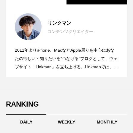
大学にApple Storeが出現！？近畿大学の
2026.07.27
リンクマン
コンテンツクリエイター
発想の転換が面白い！紙にもiPadにも、
2026.07.09
オープンキャンパスに1日限りの特別な
2011年よりiPhone、MacなどApple周りを中心にあな
「Siri AIはGeminiで動く」は誤解。Apple
2026.06.09
切り替えなしでそのまま書ける。ゼブラ
たの欲しい・知りたいを"つなげる"ブログとして、ウェ
Appleブースが登場
ブサイト「Linkman」を立ち上げる。Linkmanでは、主
観抜き、報道スタイルの記事制作がモットーだが、違
が構築した第3世代Apple Foundation
「STYLUS 2WAY」
ったアプローチもしてみたくなり新しいチャレンジと
して「Gadgetouch」を始める。そのほかにも、動画配
信サービスの立ち上げ、アイドル番組などの制作・配
Modelsとは
RANKING
信現場を経験。動画や音楽、機材を中心としたフリー
ランスの何でも屋として活動しながら、ただひたすら
DAILY
WEEKLY
MONTHLY
に浦和レッズを愛する、東京出身の元・サッカー少