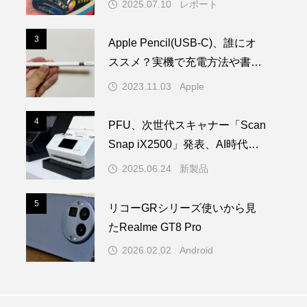
2025.07.10
レポート
3
3
Apple Pencil(USB-C)、誰にオ
ススメ？実機で充電方法や書き
心地を試してみた！
2023.11.03
Apple
4
4
PFU、次世代スキャナー「Scan
Snap iX2500」発表、AI時代の
学習を担う
2025.06.24
新製品
5
5
リコーGRシリーズ使いから見
たRealme GT8 Pro
2026.02.02
Android