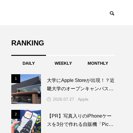
RANKING
DAILY
WEEKLY
MONTHLY
1
1
大学にApple Storeが出現！？近
畿大学のオープンキャンパスに
1日限りの特別なAppleブースが
2026.07.27
Apple
登場
2
2
【PR】写真入りのiPhoneケー
スを3分で作れる自販機「PickM
e!Case」を使ってみた