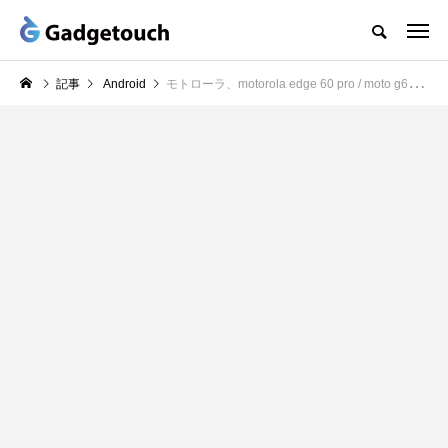
記事
Android
モトローラ、motorola edge 60 pro / moto g66j 5G を発表、AI強化・耐久性・急速充電に対応した2025年夏モデル