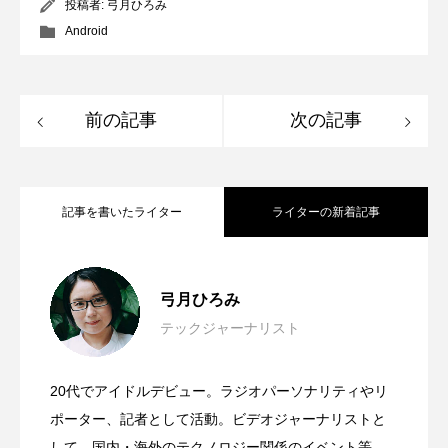
投稿者:
弓月ひろみ
Android
前の記事
次の記事
記事を書いたライター
ライターの新着記事
Apple Design Awards受賞アプリに触れて
2026.06.11
弓月ひろみ
テックジャーナリスト
Mac Mini＆Mac Studio用のレトロなケー
2026.06.03
見えた“使いやすさ”の先にあるもの
20代でアイドルデビュー。ラジオパーソナリティやリ
日本発・世界最小スマートウォッチ
2026.03.17
ス＋ドッグが超可愛い！wokyis G7 / M5
ポーター、記者として活動。ビデオジャーナリストと
#WWDC26
して、国内・海外のテクノロジー関係のイベント等を