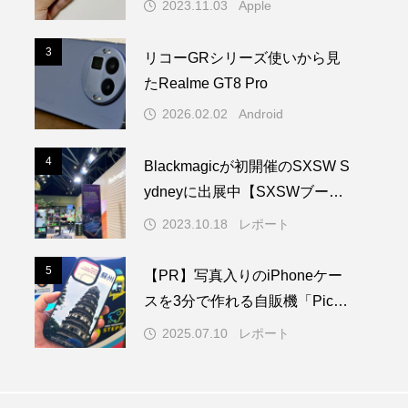
2023.11.03
Apple
3
3
リコーGRシリーズ使いから見
たRealme GT8 Pro
2026.02.02
Android
4
4
Blackmagicが初開催のSXSW S
ydneyに出展中【SXSWブース
レポート】
2023.10.18
レポート
5
5
【PR】写真入りのiPhoneケー
スを3分で作れる自販機「PickM
e!Case」を使ってみた
2025.07.10
レポート