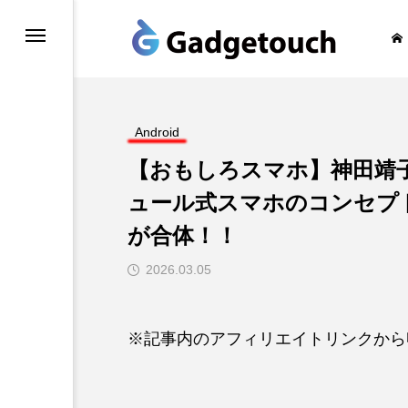
honeの旅
Android
【おもしろスマホ】神田靖子
ュール式スマホのコンセプ
が合体！！
2026.03.05
※記事内のアフィリエイトリンクから