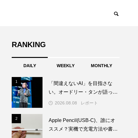
RANKING
DAILY
WEEKLY
MONTHLY
1
1
「間違えないAI」を目指さな
い。オードリー・タンが語った
Trust by Designとは？
2026.08.08
レポート
2
2
Apple Pencil(USB-C)、誰にオ
ススメ？実機で充電方法や書き
心地を試してみた！