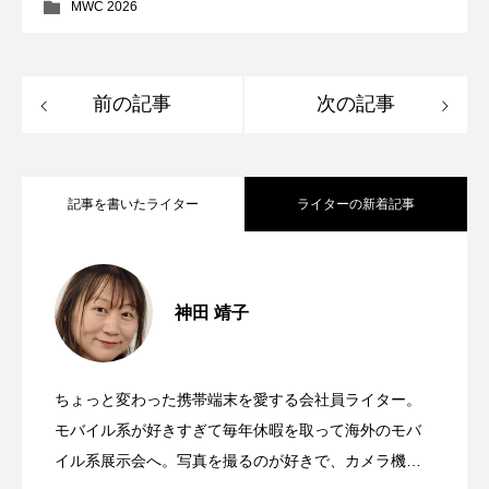
MWC 2026
前の記事
次の記事
記事を書いたライター
ライターの新着記事
【おもしろスマホ】神田靖子のMWCレポ
2026.03.24
神田 靖子
HUAWEIの折り畳み端末に未来のパソコ
2026.03.16
ート「OUKITEL WP200 Pro」背面ディス
ちょっと変わった携帯端末を愛する会社員ライター。
【おもしろスマホ】神田靖子のMWCレポ
2026.03.05
ンの姿を見た！三つ折りスマホの最新機
モバイル系が好きすぎて毎年休暇を取って海外のモバ
プレイが外れてイヤホンとウォッチに！
イル系展示会へ。写真を撮るのが好きで、カメラ機能