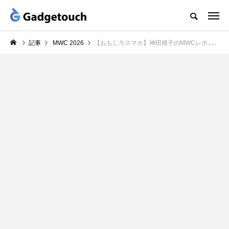
記事
MWC 2026
【おもしろスマホ】神田靖子のMWCレポート「OUKITEL WP200 Pro」背面ディスプレイが外れてイヤホンとウォッチに！