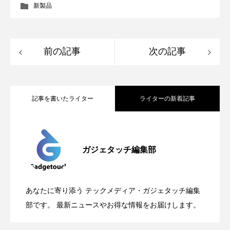
新製品
前の記事
次の記事
記事を書いたライター
ライターの新着記事
Apple、2026年版Pride Collectionを発
2026.05.04
ガジェタッチ編集部
OpenMic Insigt：3キャリアがStarlink
2026.04.24
表。Apple Watchバンドと文字盤、壁紙が
あなたに寄り添う テックメディア・ガジェタッチ編集
OpenMic Insight：AFEELA開発中止で見
2026.04.23
Directに動いた理由、担当者も答えられな
部です。 最新ニュースやお得な情報をお届けします。
登場