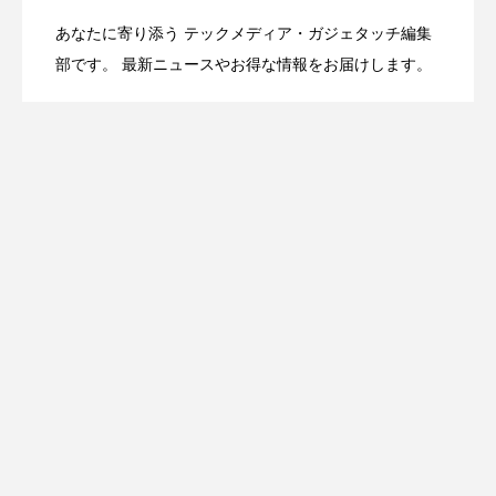
あなたに寄り添う テックメディア・ガジェタッチ編集
OpenMic Insight：AFEELA開発中止で見
2026.04.23
Directに動いた理由、担当者も答えられな
部です。 最新ニュースやお得な情報をお届けします。
登場
えてきたもの。ホンダとソニー、それぞ
かった問いとは
れの痛手