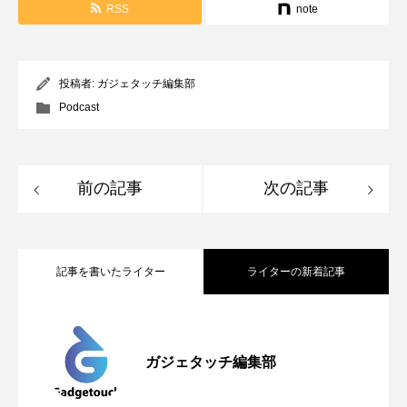
RSS
note
投稿者:
ガジェタッチ編集部
Podcast
前の記事
次の記事
記事を書いたライター
ライターの新着記事
Apple、2026年版Pride Collectionを発
2026.05.04
ガジェタッチ編集部
OpenMic Insigt：3キャリアがStarlink
2026.04.24
表。Apple Watchバンドと文字盤、壁紙が