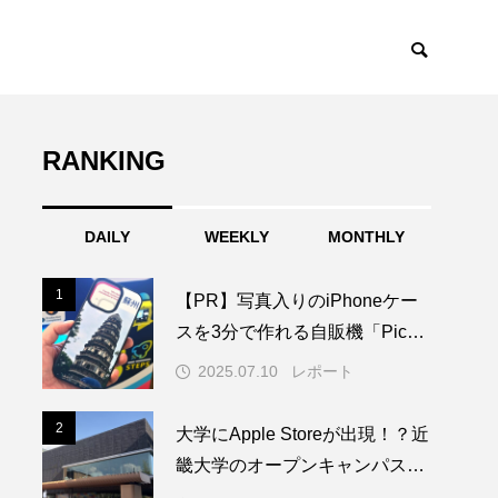
RANKING
DAILY
WEEKLY
MONTHLY
1
1
【PR】写真入りのiPhoneケー
スを3分で作れる自販機「PickM
e!Case」を使ってみた
2025.07.10
レポート
2
2
大学にApple Storeが出現！？近
畿大学のオープンキャンパスに
1日限りの特別なAppleブースが