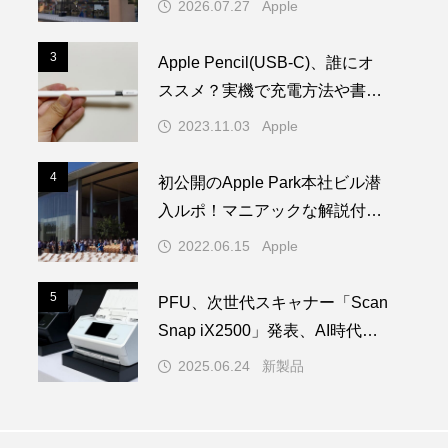
2026.07.27
Apple
登場
3
3
Apple Pencil(USB-C)、誰にオ
ススメ？実機で充電方法や書き
心地を試してみた！
2023.11.03
Apple
4
4
初公開のApple Park本社ビル潜
入ルポ！マニアックな解説付き
／WWDC22 ー 1/2
2022.06.15
Apple
5
5
PFU、次世代スキャナー「Scan
Snap iX2500」発表、AI時代の
学習を担う
2025.06.24
新製品