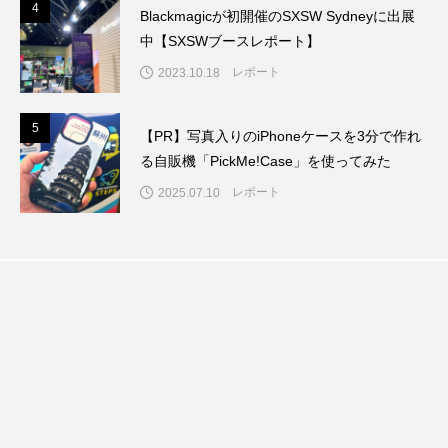
4
4
Blackmagicが初開催のSXSW Sydneyに出展
中【SXSWブースレポート】
レポート
2023.10.18
5
5
【PR】写真入りのiPhoneケースを3分で作れ
る自販機「PickMe!Case」を使ってみた
レポート
2025.07.10