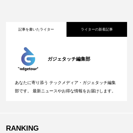
記事を書いたライター
ライターの新着記事
Apple、2026年版Pride Collectionを発
2026.05.04
ガジェタッチ編集部
OpenMic Insigt：3キャリアがStarlink
2026.04.24
表。Apple Watchバンドと文字盤、壁紙が
あなたに寄り添う テックメディア・ガジェタッチ編集
OpenMic Insight：AFEELA開発中止で見
2026.04.23
Directに動いた理由、担当者も答えられな
部です。 最新ニュースやお得な情報をお届けします。
登場
えてきたもの。ホンダとソニー、それぞ
かった問いとは
RANKING
れの痛手