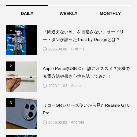
DAILY
WEEKLY
MONTHLY
1
1
「間違えないAI」を目指さない。オードリ
ー・タンが語ったTrust by Designとは？
レポート
2026.08.08
2
2
Apple Pencil(USB-C)、誰にオススメ？実機で
充電方法や書き心地を試してみた！
Apple
2023.11.03
3
3
リコーGRシリーズ使いから見たRealme GT8
Pro
Android
2026.02.02