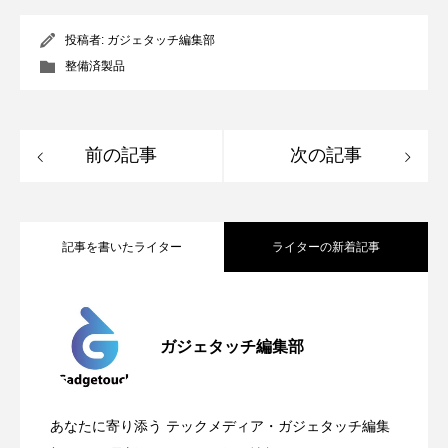
投稿者:
ガジェタッチ編集部
整備済製品
前の記事
次の記事
記事を書いたライター
ライターの新着記事
Apple、2026年版Pride Collectionを発
2026.05.04
ガジェタッチ編集部
OpenMic Insigt：3キャリアがStarlink
2026.04.24
表。Apple Watchバンドと文字盤、壁紙が
あなたに寄り添う テックメディア・ガジェタッチ編集