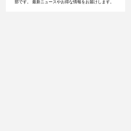
OpenMic Insight：AFEELA開発中止で見
2026.04.23
Directに動いた理由、担当者も答えられな
部です。 最新ニュースやお得な情報をお届けします。
登場
えてきたもの。ホンダとソニー、それぞ
かった問いとは
れの痛手