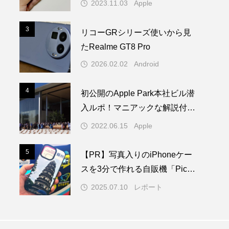
2023.11.03
Apple
3
3
リコーGRシリーズ使いから見
たRealme GT8 Pro
2026.02.02
Android
4
4
初公開のApple Park本社ビル潜
入ルポ！マニアックな解説付き
／WWDC22 ー 1/2
2022.06.15
Apple
5
5
【PR】写真入りのiPhoneケー
スを3分で作れる自販機「PickM
e!Case」を使ってみた
2025.07.10
レポート