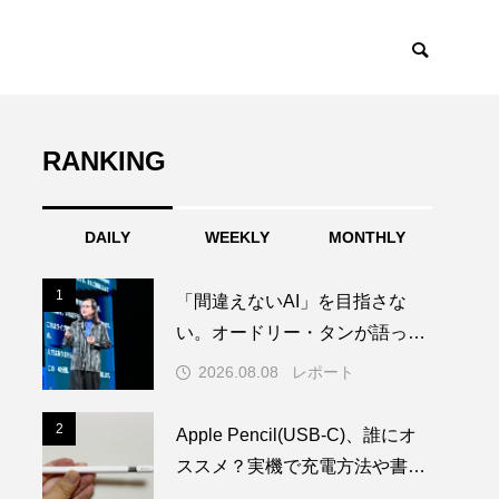
RANKING
DAILY
WEEKLY
MONTHLY
1
1
「間違えないAI」を目指さな
い。オードリー・タンが語った
Trust by Designとは？
2026.08.08
レポート
2
2
Apple Pencil(USB-C)、誰にオ
ススメ？実機で充電方法や書き
心地を試してみた！