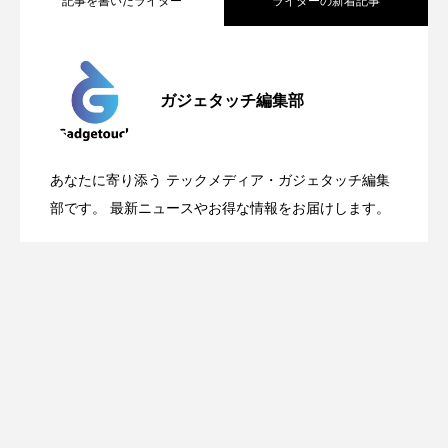
記事を書いたライター
ライターの新着記事
Apple、2026年版Pride Collectionを発
2026.05.04
ガジェタッチ編集部
OpenMic Insigt：3キャリアがStarlink
2026.04.24
表。Apple Watchバンドと文字盤、壁紙が
あなたに寄り添う テックメディア・ガジェタッチ編集
OpenMic Insight：AFEELA開発中止で見
2026.04.23
Directに動いた理由、担当者も答えられな
部です。 最新ニュースやお得な情報をお届けします。
登場
えてきたもの。ホンダとソニー、それぞ
かった問いとは
れの痛手