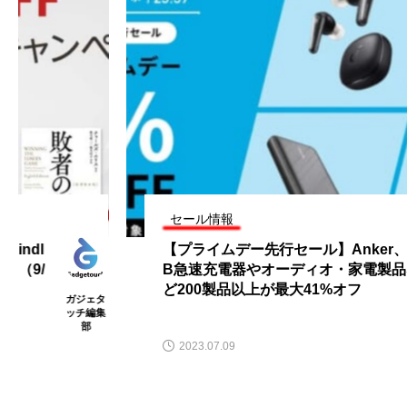
セール情報
【プライムデー先行セール】Anker、US
B急速充電器やオーディオ・家電製品な
ど200製品以上が最大41%オフ
ガジェタ
ッチ編集
部
2023.07.09