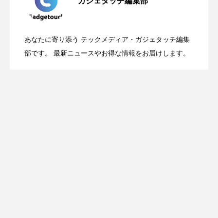
ガジェタッチ編集部
OpenMic Insigt：3キャリアがStarlink
2026.04.24
表。Apple Watchバンドと文字盤、壁紙が
あなたに寄り添う テックメディア・ガジェタッチ編集
OpenMic Insight：AFEELA開発中止で見
2026.04.23
Directに動いた理由、担当者も答えられな
部です。 最新ニュースやお得な情報をお届けします。
登場
えてきたもの。ホンダとソニー、それぞ
かった問いとは
れの痛手