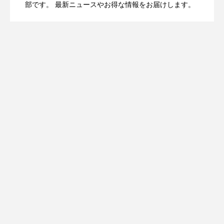
OpenMic Insight：AFEELA開発中止で見
2026.04.23
Directに動いた理由、担当者も答えられな
部です。 最新ニュースやお得な情報をお届けします。
登場
えてきたもの。ホンダとソニー、それぞ
かった問いとは
れの痛手