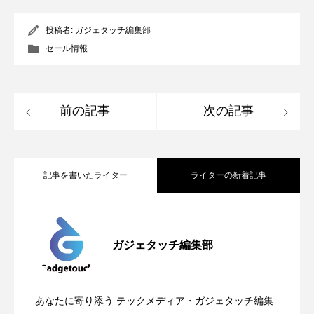
投稿者:
ガジェタッチ編集部
セール情報
前の記事
次の記事
記事を書いたライター
ライターの新着記事
Apple、2026年版Pride Collectionを発
2026.05.04
ガジェタッチ編集部
OpenMic Insigt：3キャリアがStarlink
2026.04.24
表。Apple Watchバンドと文字盤、壁紙が
あなたに寄り添う テックメディア・ガジェタッチ編集