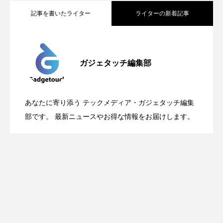
記事を書いたライター
ライターの新着記事
Apple、2026年版Pride Collectionを発
2026.05.04
ガジェタッチ編集部
OpenMic Insigt：3キャリアがStarlink
2026.04.24
表。Apple Watchバンドと文字盤、壁紙が
あなたに寄り添う テックメディア・ガジェタッチ編集
OpenMic Insight：AFEELA開発中止で見
2026.04.23
Directに動いた理由、担当者も答えられな
部です。 最新ニュースやお得な情報をお届けします。
登場
えてきたもの。ホンダとソニー、それぞ
かった問いとは
れの痛手