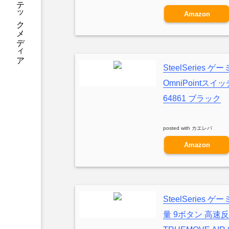
あなたに寄り添う テックメディア
Amazon
SteelSerie
OmniPointスイッ
64861 ブラック
posted with
カエレバ
Amazon
SteelSeries 
量 9ボタン 高速