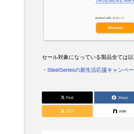
TRUEMOVE AI
posted with
カエレバ
Amazon
セール対象になっている製品全ては以
・
SteelSeriesの新生活応援キャンペ
Post
Share
RSS
note