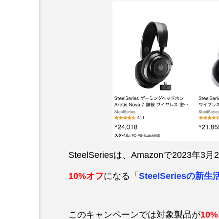
SteelSeriesは、Amazonで20
10%オフ
になる「
SteelSeriesの
このキャンペーンでは対象製品が
10