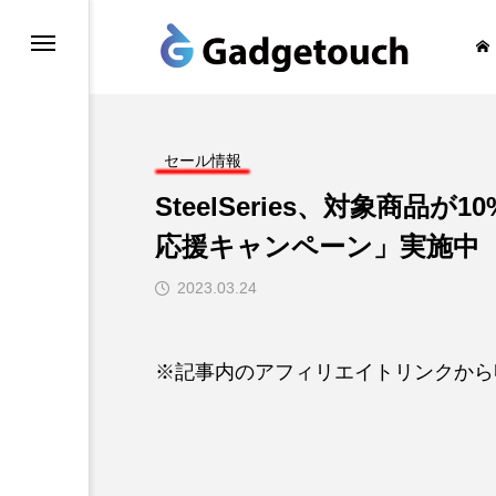
honeの旅
セール情報
SteelSeries、対象商品が1
応援キャンペーン」実施中（3
2023.03.24
※記事内のアフィリエイトリンクから