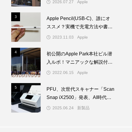
2026.07.27
Apple
登場
3
3
Apple Pencil(USB-C)、誰にオ
ススメ？実機で充電方法や書き
心地を試してみた！
2023.11.03
Apple
4
4
初公開のApple Park本社ビル潜
入ルポ！マニアックな解説付き
／WWDC22 ー 1/2
2022.06.15
Apple
5
5
PFU、次世代スキャナー「Scan
Snap iX2500」発表、AI時代の
学習を担う
2025.06.24
新製品