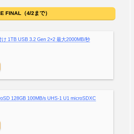
E FINAL（4/2まで）
付け 1TB USB 3.2 Gen 2×2 最大2000MB/秒
）
D 128GB 100MB/s UHS-1 U1 microSDXC