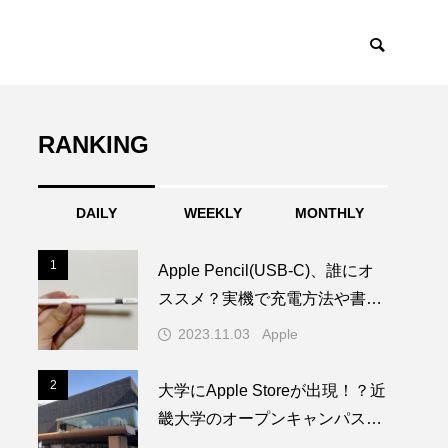
RANKING
DAILY
WEEKLY
MONTHLY
1
1
Apple Pencil(USB-C)、誰にオ
ススメ？実機で充電方法や書き
心地を試してみた！
2023.11.03
Apple
2
2
大学にApple Storeが出現！？近
畿大学のオープンキャンパスに
1日限りの特別なAppleブースが