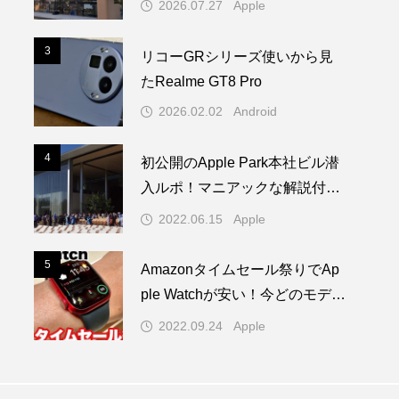
2026.07.27
Apple
登場
3
3
リコーGRシリーズ使いから見
たRealme GT8 Pro
2026.02.02
Android
4
4
初公開のApple Park本社ビル潜
入ルポ！マニアックな解説付き
／WWDC22 ー 1/2
2022.06.15
Apple
5
5
Amazonタイムセール祭りでAp
ple Watchが安い！今どのモデル
を買うべき！？
2022.09.24
Apple