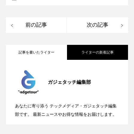
前の記事
次の記事
記事を書いたライター
ライターの新着記事
Apple、2026年版Pride Collectionを発
2026.05.04
ガジェタッチ編集部
OpenMic Insigt：3キャリアがStarlink
2026.04.24
表。Apple Watchバンドと文字盤、壁紙が
あなたに寄り添う テックメディア・ガジェタッチ編集
OpenMic Insight：AFEELA開発中止で見
2026.04.23
Directに動いた理由、担当者も答えられな
部です。 最新ニュースやお得な情報をお届けします。
登場