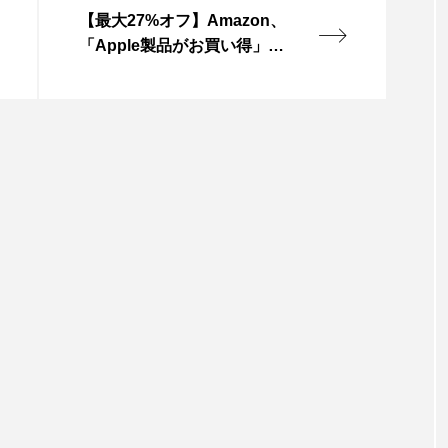
【最大27%オフ】Amazon、
「Apple製品がお買い得」セ
ール実施中（4/29まで）