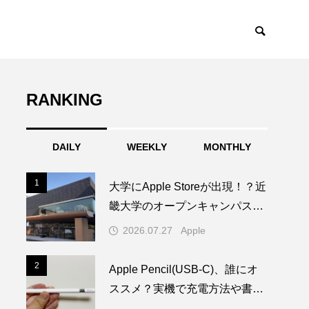
RANKING
DAILY
WEEKLY
MONTHLY
1
1
大学にApple Storeが出現！？近
畿大学のオープンキャンパスに
1日限りの特別なAppleブースが
2026.07.27
Apple
登場
2
2
Apple Pencil(USB-C)、誰にオ
ススメ？実機で充電方法や書き
心地を試してみた！