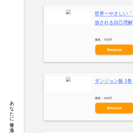
世界一やさしい「
放される自己理解メソ
価格：763円
Amazon
ダンジョン飯 1巻 (H
価格：338円
Amazon