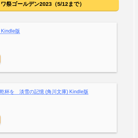
ワ祭ゴールデン2023（5/12まで）
indle版
杯を 淡雪の記憶 (角川文庫) Kindle版