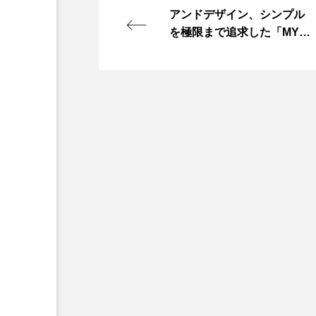
アンドデザイン、シンプル
を極限まで追求した「MYN
US iPhone 14 Pro CASE」
の販売を開始