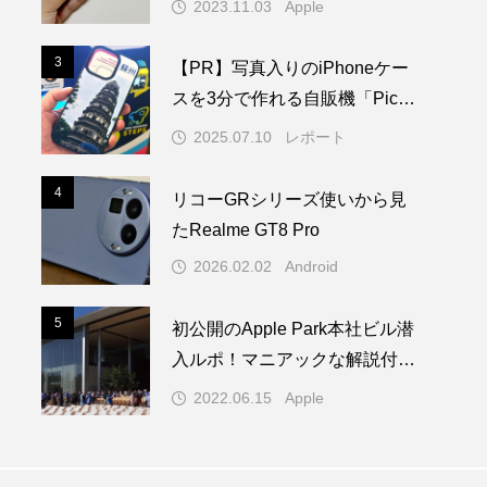
2023.11.03
Apple
3
3
【PR】写真入りのiPhoneケー
スを3分で作れる自販機「PickM
e!Case」を使ってみた
2025.07.10
レポート
4
4
リコーGRシリーズ使いから見
たRealme GT8 Pro
2026.02.02
Android
5
5
初公開のApple Park本社ビル潜
入ルポ！マニアックな解説付き
／WWDC22 ー 1/2
2022.06.15
Apple