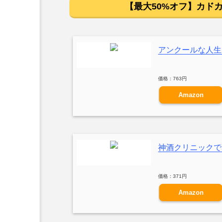
【最大50%オフ】カドカ
アンクールな人生 K
価格：763円
Amazon
神酒クリニックで乾
価格：371円
Amazon