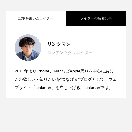
記事を書いたライター
ライターの新着記事
「間違えないAI」を目指さない。オード
2026.08.08
リンクマン
コンテンツクリエイター
大学にApple Storeが出現！？近畿大学の
2026.07.27
リー・タンが語ったTrust by Designと
2011年よりiPhone、MacなどApple周りを中心にあな
発想の転換が面白い！紙にもiPadにも、
2026.07.09
オープンキャンパスに1日限りの特別な
たの欲しい・知りたいを"つなげる"ブログとして、ウェ
は？
ブサイト「Linkman」を立ち上げる。Linkmanでは、主
観抜き、報道スタイルの記事制作がモットーだが、違
切り替えなしでそのまま書ける。ゼブラ
Appleブースが登場
ったアプローチもしてみたくなり新しいチャレンジと
して「Gadgetouch」を始める。そのほかにも、動画配
信サービスの立ち上げ、アイドル番組などの制作・配
「STYLUS 2WAY」
信現場を経験。動画や音楽、機材を中心としたフリー