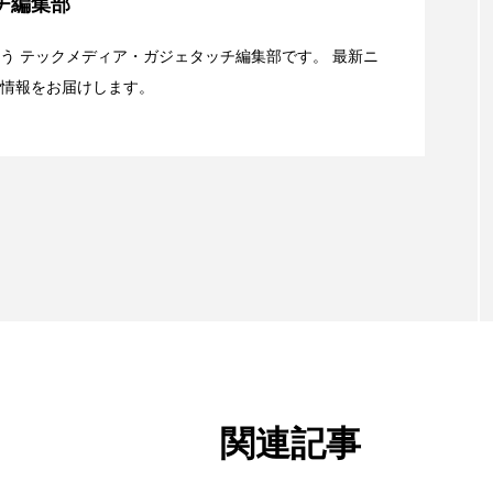
チ編集部
キャリアがStarlink Directに動いた理由、担当者も答えられ
う テックメディア・ガジェタッチ編集部です。 最新ニ
情報をお届けします。
t：AFEELA開発中止で見えてきたもの。ホンダとソニー、それ
関連記事