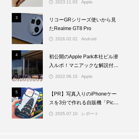
2023.11.03
Apple
3
3
リコーGRシリーズ使いから見
たRealme GT8 Pro
2026.02.02
Android
4
4
初公開のApple Park本社ビル潜
入ルポ！マニアックな解説付き
／WWDC22 ー 1/2
2022.06.15
Apple
5
5
【PR】写真入りのiPhoneケー
スを3分で作れる自販機「PickM
e!Case」を使ってみた
2025.07.10
レポート