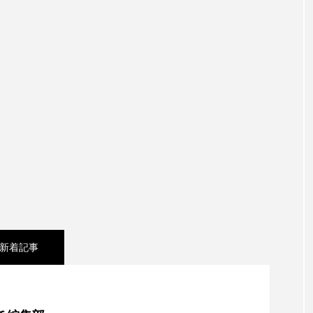
新着記事
e Collectionを発表。Apple Watchバンドと文字盤、壁紙