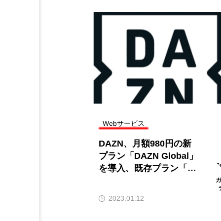
Webサービス
も
DAZN、月額980円の新
申
プラン「DAZN Global」
O
を導入、既存プラン「D
0
AZN Standard」は月額
ガジェタッ
チ編集部
3700円に値上げ
2023.01.12