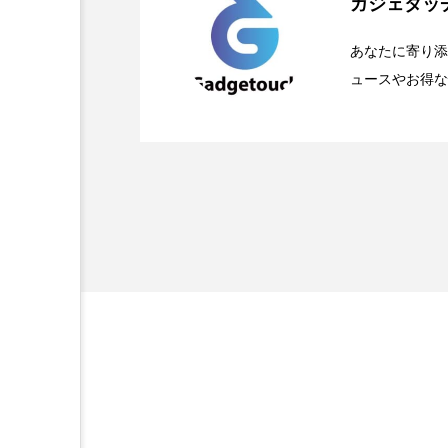
ガジェタッ
2026.04.24
OpenMic Insigt：3
が登場
あなたに寄り添
ュースやお得な
2026.04.23
OpenMic Insigh
なかった問いとは
ぞれの痛手