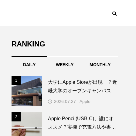
RANKING
DAILY
WEEKLY
MONTHLY
1
1
大学にApple Storeが出現！？近
畿大学のオープンキャンパスに
1日限りの特別なAppleブースが
2026.07.27
Apple
登場
2
2
Apple Pencil(USB-C)、誰にオ
ススメ？実機で充電方法や書き
心地を試してみた！