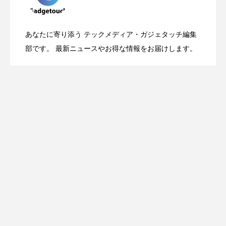
OpenMic Insigt：3キャリアがStarlink
2026.04.24
表。Apple Watchバンドと文字盤、壁紙が
あなたに寄り添う テックメディア・ガジェタッチ編集
OpenMic Insight：AFEELA開発中止で見
2026.04.23
Directに動いた理由、担当者も答えられな
部です。 最新ニュースやお得な情報をお届けします。
登場
えてきたもの。ホンダとソニー、それぞ
かった問いとは
れの痛手