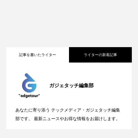
記事を書いたライター
ライターの新着記事
Apple、2026年版Pride Collectionを発
2026.05.04
ガジェタッチ編集部
OpenMic Insigt：3キャリアがStarlink
2026.04.24
表。Apple Watchバンドと文字盤、壁紙が
あなたに寄り添う テックメディア・ガジェタッチ編集
OpenMic Insight：AFEELA開発中止で見
2026.04.23
Directに動いた理由、担当者も答えられな
部です。 最新ニュースやお得な情報をお届けします。
登場