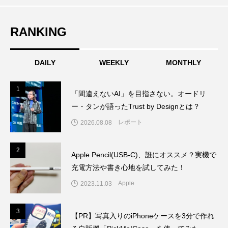
えてきたもの。ホンダとソニー、それぞ
かった問いとは
RANKING
れの痛手
DAILY
WEEKLY
MONTHLY
1
1
「間違えないAI」を目指さない。オードリ
ー・タンが語ったTrust by Designとは？
レポート
2026.08.08
2
2
Apple Pencil(USB-C)、誰にオススメ？実機で
充電方法や書き心地を試してみた！
Apple
2023.11.03
3
3
【PR】写真入りのiPhoneケースを3分で作れ