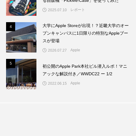
る自販機「PickMe!Case」を使ってみた
レポート
2025.07.10
大学にApple Storeが出現！？近畿大学のオー
4
4
プンキャンパスに1日限りの特別なAppleブー
スが登場
Apple
2026.07.27
5
5
初公開のApple Park本社ビル潜入ルポ！マニ
アックな解説付き／WWDC22 ー 1/2
Apple
2022.06.15