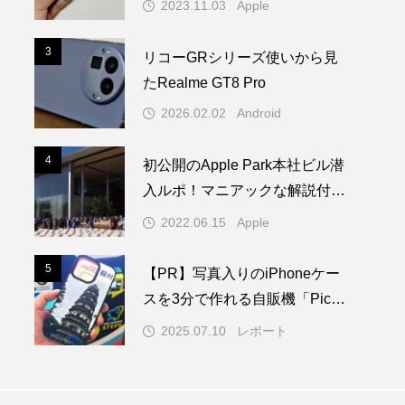
2023.11.03
Apple
3
3
リコーGRシリーズ使いから見
たRealme GT8 Pro
2026.02.02
Android
4
4
初公開のApple Park本社ビル潜
入ルポ！マニアックな解説付き
／WWDC22 ー 1/2
2022.06.15
Apple
5
5
【PR】写真入りのiPhoneケー
スを3分で作れる自販機「PickM
e!Case」を使ってみた
2025.07.10
レポート