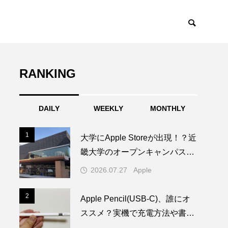
RANKING
DAILY
WEEKLY
MONTHLY
1
1
大学にApple Storeが出現！？近
畿大学のオープンキャンパスに
1日限りの特別なAppleブースが
2026.07.27
Apple
登場
2
2
Apple Pencil(USB-C)、誰にオ
ススメ？実機で充電方法や書き
心地を試してみた！