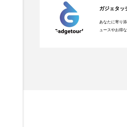
ガジェタッ
2026.04.24
OpenMic Insigt：3
が登場
あなたに寄り添
ュースやお得な
2026.04.23
OpenMic Insigh
なかった問いとは
ぞれの痛手