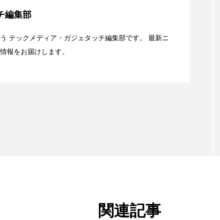
チ編集部
キャリアがStarlink Directに動いた理由、担当者も答えられ
う テックメディア・ガジェタッチ編集部です。 最新ニ
情報をお届けします。
t：AFEELA開発中止で見えてきたもの。ホンダとソニー、それ
関連記事