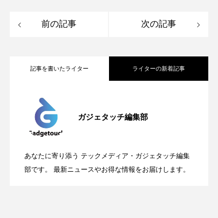
前の記事
次の記事
記事を書いたライター
ライターの新着記事
Apple、2026年版Pride Collectionを発
2026.05.04
ガジェタッチ編集部
OpenMic Insigt：3キャリアがStarlink
2026.04.24
表。Apple Watchバンドと文字盤、壁紙が
あなたに寄り添う テックメディア・ガジェタッチ編集
OpenMic Insight：AFEELA開発中止で見
2026.04.23
Directに動いた理由、担当者も答えられな
部です。 最新ニュースやお得な情報をお届けします。
登場
えてきたもの。ホンダとソニー、それぞ
かった問いとは