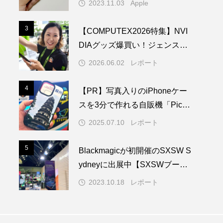
2023.11.03
Apple
3
3
【COMPUTEX2026特集】NVI
DIAグッズ爆買い！ジェンス
ン・フアンがセーターに？熱狂
2026.06.02
レポート
の現地リポート
4
4
【PR】写真入りのiPhoneケー
スを3分で作れる自販機「PickM
e!Case」を使ってみた
2025.07.10
レポート
5
5
Blackmagicが初開催のSXSW S
ydneyに出展中【SXSWブース
レポート】
2023.10.18
レポート