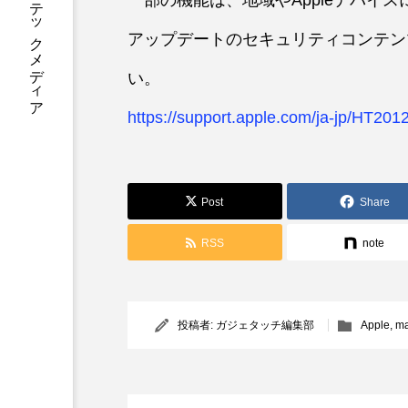
あなたに寄り添う テックメディア
一部の機能は、地域やAppleデバイス
アップデートのセキュリティコンテン
い。
https://support.apple.com/ja-jp/HT201
Post
Share
RSS
note
投稿者:
ガジェタッチ編集部
Apple
,
ma