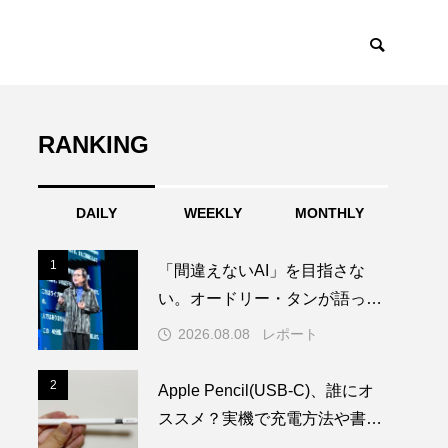
RANKING
DAILY
WEEKLY
MONTHLY
1
1
「間違えないAI」を目指さな
い。オードリー・タンが語った
Trust by Designとは？
2026.08.08
レポート
2
2
Apple Pencil(USB-C)、誰にオ
ススメ？実機で充電方法や書き
心地を試してみた！