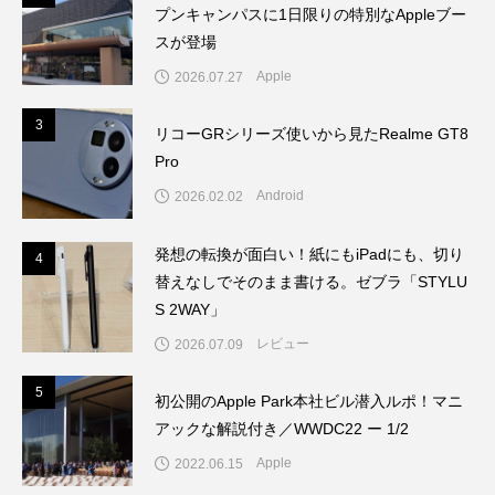
プンキャンパスに1日限りの特別なAppleブー
スが登場
Apple
2026.07.27
3
3
リコーGRシリーズ使いから見たRealme GT8
Pro
Android
2026.02.02
発想の転換が面白い！紙にもiPadにも、切り
4
4
替えなしでそのまま書ける。ゼブラ「STYLU
S 2WAY」
レビュー
2026.07.09
5
5
初公開のApple Park本社ビル潜入ルポ！マニ
アックな解説付き／WWDC22 ー 1/2
Apple
2022.06.15