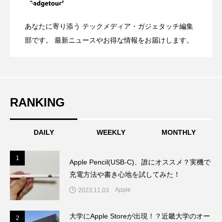
OpenMic Insigt：3キャリアがStarlink
2026.04.24
表。Apple Watchバンドと文字盤、壁紙が
あなたに寄り添う テックメディア・ガジェタッチ編集
OpenMic Insight：AFEELA開発中止で見
2026.04.23
Directに動いた理由、担当者も答えられな
部です。 最新ニュースやお得な情報をお届けします。
登場
えてきたもの。ホンダとソニー、それぞ
かった問いとは
RANKING
れの痛手
DAILY
WEEKLY
MONTHLY
1
1
Apple Pencil(USB-C)、誰にオススメ？実機で
充電方法や書き心地を試してみた！
Apple
2023.11.03
大学にApple Storeが出現！？近畿大学のオー
2
2