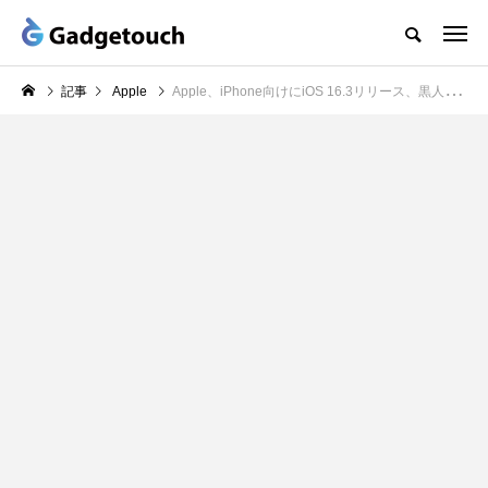
記事
Apple
Apple、iPhone向けにiOS 16.3リリース、黒人歴史月間を記念した壁紙やiCloud用の高度なデータ保護などを追加