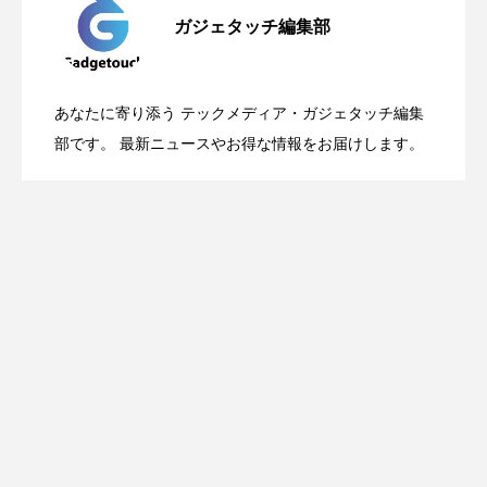
ガジェタッチ編集部
OpenMic Insigt：3キャリアがStarlink
2026.04.24
表。Apple Watchバンドと文字盤、壁紙が
あなたに寄り添う テックメディア・ガジェタッチ編集
OpenMic Insight：AFEELA開発中止で見
2026.04.23
Directに動いた理由、担当者も答えられな
部です。 最新ニュースやお得な情報をお届けします。
登場
えてきたもの。ホンダとソニー、それぞ
かった問いとは
れの痛手