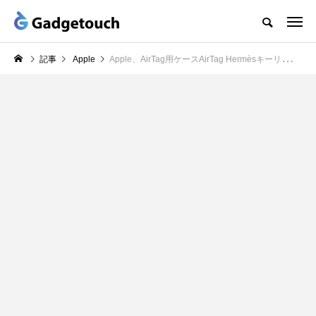
記事
Apple
Apple、AirTag用ケースAirTag Hermèsキーリング、AirTag Hermèsバッグチャームに新色を追加