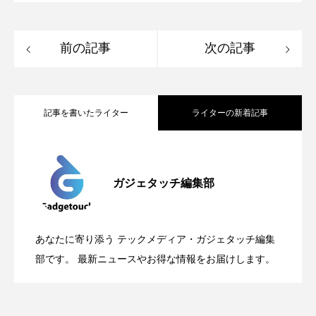
前の記事
次の記事
記事を書いたライター
ライターの新着記事
Apple、2026年版Pride Collectionを発
2026.05.04
ガジェタッチ編集部
OpenMic Insigt：3キャリアがStarlink
2026.04.24
表。Apple Watchバンドと文字盤、壁紙が
あなたに寄り添う テックメディア・ガジェタッチ編集
OpenMic Insight：AFEELA開発中止で見
2026.04.23
Directに動いた理由、担当者も答えられな
部です。 最新ニュースやお得な情報をお届けします。
登場
えてきたもの。ホンダとソニー、それぞ
かった問いとは