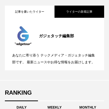
記事を書いたライター
ライターの新着記事
Apple、2026年版Pride Collectionを発
2026.05.04
ガジェタッチ編集部
OpenMic Insigt：3キャリアがStarlink
2026.04.24
表。Apple Watchバンドと文字盤、壁紙が
あなたに寄り添う テックメディア・ガジェタッチ編集
OpenMic Insight：AFEELA開発中止で見
2026.04.23
Directに動いた理由、担当者も答えられな
部です。 最新ニュースやお得な情報をお届けします。
登場
えてきたもの。ホンダとソニー、それぞ
かった問いとは
RANKING
れの痛手
DAILY
WEEKLY
MONTHLY