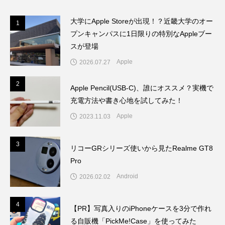
大学にApple Storeが出現！？近畿大学のオー
1
1
プンキャンパスに1日限りの特別なAppleブー
スが登場
Apple
2026.07.27
2
2
Apple Pencil(USB-C)、誰にオススメ？実機で
充電方法や書き心地を試してみた！
Apple
2023.11.03
3
3
リコーGRシリーズ使いから見たRealme GT8
Pro
Android
2026.02.02
4
4
【PR】写真入りのiPhoneケースを3分で作れ
る自販機「PickMe!Case」を使ってみた