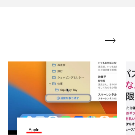

Apple