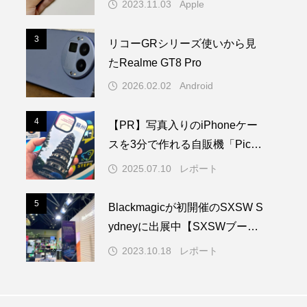
2023.11.03
Apple
3
3
リコーGRシリーズ使いから見
たRealme GT8 Pro
2026.02.02
Android
4
4
【PR】写真入りのiPhoneケー
スを3分で作れる自販機「PickM
e!Case」を使ってみた
2025.07.10
レポート
5
5
Blackmagicが初開催のSXSW S
ydneyに出展中【SXSWブース
レポート】
2023.10.18
レポート