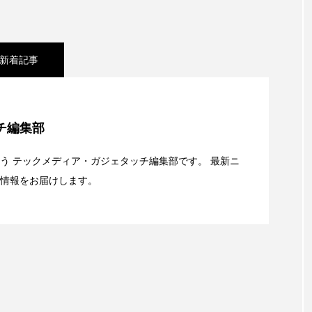
新着記事
e Collectionを発表。Apple Watchバンドと文字盤、壁紙
チ編集部
キャリアがStarlink Directに動いた理由、担当者も答えられ
う テックメディア・ガジェタッチ編集部です。 最新ニ
情報をお届けします。
t：AFEELA開発中止で見えてきたもの。ホンダとソニー、それ