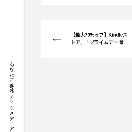
【最大70%オフ】Kindleス
トア、「プライムデー 最大7
0%OFF Kindle本セール」実
施中（7/12まで）
あなたに寄り添う テックメディア