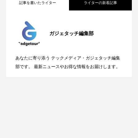
記事を書いたライター
ライターの新着記事
Apple、2026年版Pride Collectionを発
2026.05.04
ガジェタッチ編集部
OpenMic Insigt：3キャリアがStarlink
2026.04.24
表。Apple Watchバンドと文字盤、壁紙が
あなたに寄り添う テックメディア・ガジェタッチ編集
OpenMic Insight：AFEELA開発中止で見
2026.04.23
Directに動いた理由、担当者も答えられな
部です。 最新ニュースやお得な情報をお届けします。
登場
えてきたもの。ホンダとソニー、それぞ
かった問いとは
れの痛手