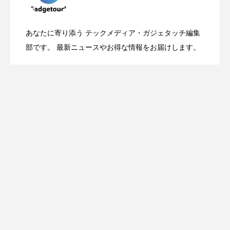
OpenMic Insigt：3キャリアがStarlink
2026.04.24
表。Apple Watchバンドと文字盤、壁紙が
あなたに寄り添う テックメディア・ガジェタッチ編集
OpenMic Insight：AFEELA開発中止で見
2026.04.23
Directに動いた理由、担当者も答えられな
部です。 最新ニュースやお得な情報をお届けします。
登場
えてきたもの。ホンダとソニー、それぞ
かった問いとは
れの痛手