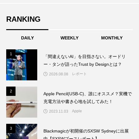
えてきたもの。ホンダとソニー、それぞ
かった問いとは
RANKING
れの痛手
DAILY
WEEKLY
MONTHLY
1
1
「間違えないAI」を目指さない。オードリ
ー・タンが語ったTrust by Designとは？
レポート
2026.08.08
2
2
Apple Pencil(USB-C)、誰にオススメ？実機で
充電方法や書き心地を試してみた！
Apple
2023.11.03
3
3
Blackmagicが初開催のSXSW Sydneyに出展
中【SXSWブースレポート】