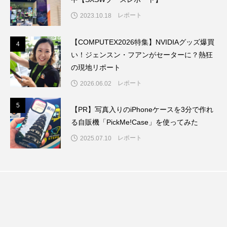
レポート
2023.10.18
【COMPUTEX2026特集】NVIDIAグッズ爆買
4
4
い！ジェンスン・フアンがセーターに？熱狂
の現地リポート
レポート
2026.06.02
5
5
【PR】写真入りのiPhoneケースを3分で作れ
る自販機「PickMe!Case」を使ってみた
レポート
2025.07.10