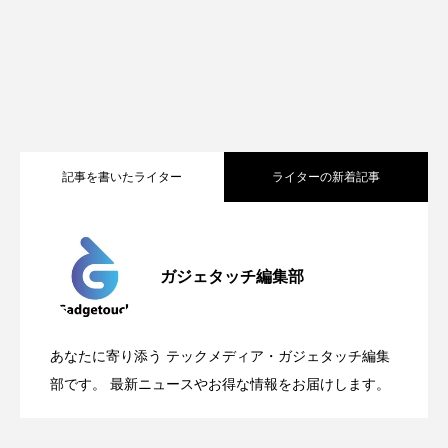
記事を書いたライター
ライターの新着記事
Apple、2026年版Pride Collectionを発
2026.05.04
ガジェタッチ編集部
OpenMic Insigt：3キャリアがStarlink
2026.04.24
表。Apple Watchバンドと文字盤、壁紙が
あなたに寄り添う テックメディア・ガジェタッチ編集
OpenMic Insight：AFEELA開発中止で見
2026.04.23
Directに動いた理由、担当者も答えられな
部です。 最新ニュースやお得な情報をお届けします。
登場