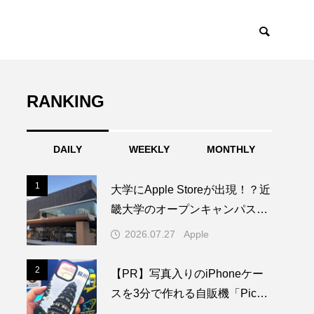
RANKING
DAILY
WEEKLY
MONTHLY
1
1
大学にApple Storeが出現！？近
畿大学のオープンキャンパスに
1日限りの特別なAppleブースが
2026.07.27
Apple
登場
2
2
【PR】写真入りのiPhoneケー
スを3分で作れる自販機「PickM
e!Case」を使ってみた