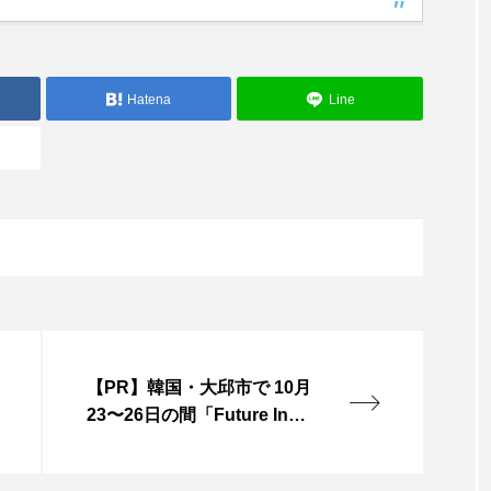
Hatena
Line
【PR】韓国・大邱市で 10月
23〜26日の間「Future Inno
vation Tech Expo 2024（FI
X 2024）」開催