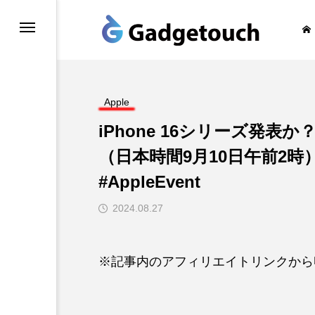
honeの旅
Apple
iPhone 16シリーズ発表か？
（日本時間9月10日午前2
#AppleEvent
2024.08.27
※記事内のアフィリエイトリンクから