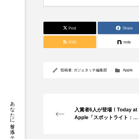
Post
Share
RSS
note
投稿者:
ガジェタッチ編集部
Apple
あなたに寄り添う テックメディア
入賞者6人が登場！Today at
Apple「スポットライト：S
wift Student Challenge 202
4の入賞者をお祝いしよ