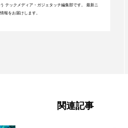
キャリアがStarlink Directに動いた理由、担当者も答えられ
う テックメディア・ガジェタッチ編集部です。 最新ニ
情報をお届けします。
t：AFEELA開発中止で見えてきたもの。ホンダとソニー、それ
関連記事