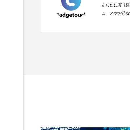
2026.04.24
OpenMic Insigt：3
が登場
あなたに寄り添
ュースやお得な
2026.04.23
OpenMic Insigh
なかった問いとは
ぞれの痛手