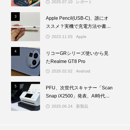
2025.07.10
レポート
3
3
Apple Pencil(USB-C)、誰にオ
ススメ？実機で充電方法や書き
心地を試してみた！
2023.11.03
Apple
4
4
リコーGRシリーズ使いから見
たRealme GT8 Pro
2026.02.02
Android
5
5
PFU、次世代スキャナー「Scan
Snap iX2500」発表、AI時代の
学習を担う
2025.06.24
新製品