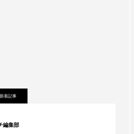
新着記事
e Collectionを発表。Apple Watchバンドと文字盤、壁紙
チ編集部