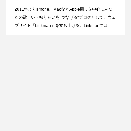
2011年よりiPhone、MacなどApple周りを中心にあな
発想の転換が面白い！紙にもiPadにも、
2026.07.09
オープンキャンパスに1日限りの特別な
たの欲しい・知りたいを"つなげる"ブログとして、ウェ
は？
ブサイト「Linkman」を立ち上げる。Linkmanでは、主
観抜き、報道スタイルの記事制作がモットーだが、違
切り替えなしでそのまま書ける。ゼブラ
Appleブースが登場
ったアプローチもしてみたくなり新しいチャレンジと
して「Gadgetouch」を始める。そのほかにも、動画配
信サービスの立ち上げ、アイドル番組などの制作・配
「STYLUS 2WAY」
信現場を経験。動画や音楽、機材を中心としたフリー
ランスの何でも屋として活動しながら、ただひたすら
に浦和レッズを愛する、東京出身の元・サッカー少
年。